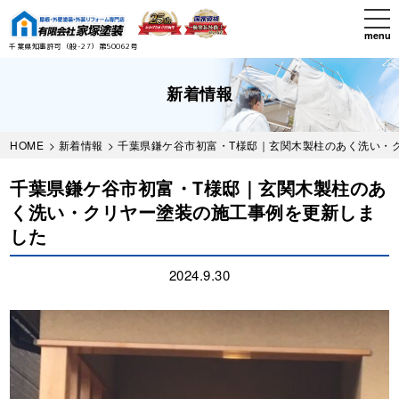
Skip
tog
to
nav
menu
main
千葉県知事許可（般-27）第50062号
content
新着情報
HOME
>
新着情報
> 千葉県鎌ケ谷市初富・T様邸｜玄関木製柱のあく洗い・
千葉県鎌ケ谷市初富・T様邸｜玄関木製柱のあ
く洗い・クリヤー塗装の施工事例を更新しま
した
2024.9.30