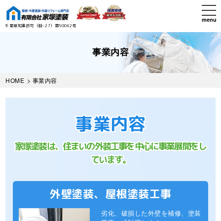
Skip
tog
to
nav
menu
main
千葉県知事許可（般-27）第50062号
content
事業内容
HOME
> 事業内容
事業内容
家塚塗装は、住まいの外装工事を中心に事業展開をし
ています。
外壁塗装、屋根塗装工事
劣化、破損した外壁を補修、塗装