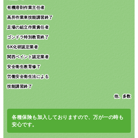
有機溶剤作業主任者
高所作業車技能講習終了
足場の組立作業責任者
ゴンドラ特別教育終了
SK化研認定業者
関西ペイント認定業者
安全衛生教育修了
労働安全衛生法による
技能講習終了
他、多数
各種保険も加入しておりますので、万が一の時も
安心です。