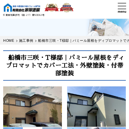
Skip
tog
to
nav
menu
main
千葉県知事許可（般-27）第50062号
content
HOME
>
施工事例
> 船橋市三咲・T様邸｜パミール屋根をディプロマットで
船橋市三咲・T様邸｜パミール屋根をディ
プロマットでカバー工法・外壁塗装・付帯
部塗装
Before