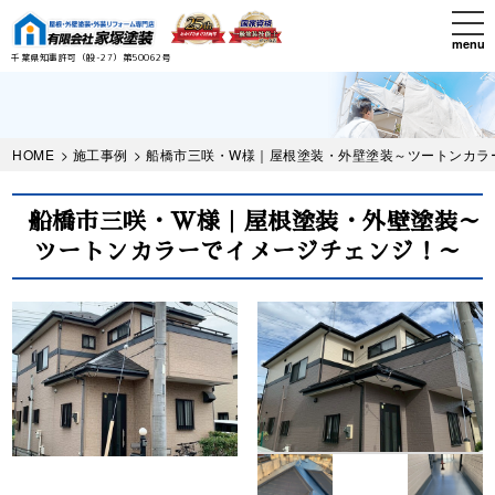
Skip
tog
to
nav
menu
main
千葉県知事許可（般-27）第50062号
content
HOME
>
施工事例
> 船橋市三咲・W様｜屋根塗装・外壁塗装～ツートンカラ
船橋市三咲・W様｜屋根塗装・外壁塗装～
ツートンカラーでイメージチェンジ！～
Before