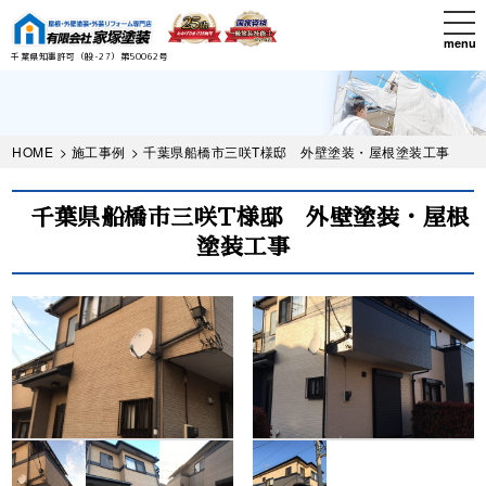
Skip
tog
to
nav
menu
main
千葉県知事許可（般-27）第50062号
content
HOME
>
施工事例
> 千葉県船橋市三咲T様邸 外壁塗装・屋根塗装工事
千葉県船橋市三咲T様邸 外壁塗装・屋根
塗装工事
Before