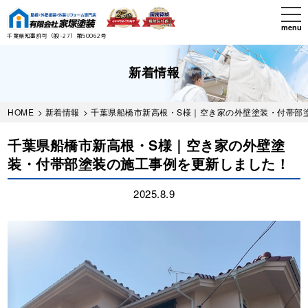
Skip
tog
to
nav
menu
main
千葉県知事許可（般-27）第50062号
content
新着情報
HOME
>
新着情報
> 千葉県船橋市新高根・S様｜空き家の外壁塗装・付帯部
千葉県船橋市新高根・S様｜空き家の外壁塗
装・付帯部塗装の施工事例を更新しました！
2025.8.9